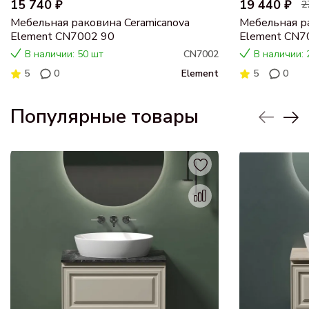
15 740 ₽
19 440 ₽
2
Мебельная раковина Ceramicanova
Мебельная ра
Element CN7002 90
Element CN
В наличии: 50 шт
CN7002
В наличии: 
5
0
Element
5
0
Популярные товары