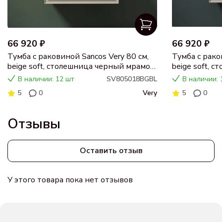
66 920 ₽
66 920 ₽
Тумба с раковиной Sancos Very 80 см,
Тумба с рако
beige soft, столешница черный мрамор,
beige soft, 
раковина CN5018
раковина C
В наличии: 12 шт
SV805018BGBL
В наличии: 
5
0
Very
5
0
Отзывы
Оставить отзыв
У этого товара пока нет отзывов