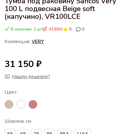
Тумба под раковину Sancos Very
100 L подвесная Beige soft
(капучино), VR100LCE
В наличии: 2 шт
419941
5
0
Коллекция:
VERY
31 150 ₽
Нашли дешевле?
Ширина, см
59
69
79
89
99.5
119.5