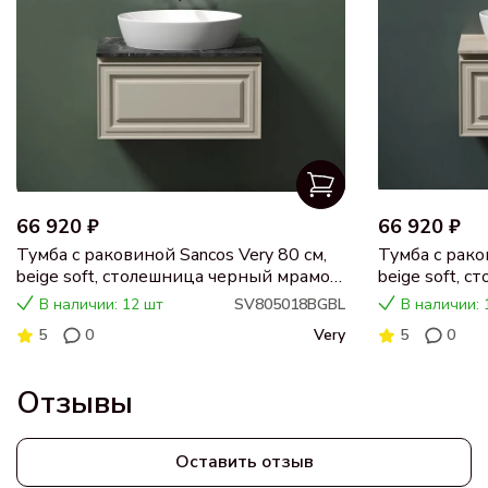
66 920 ₽
66 920 ₽
Тумба с раковиной Sancos Very 80 см,
Тумба с рако
beige soft, столешница черный мрамор,
beige soft, 
раковина CN5018
раковина C
В наличии: 12 шт
SV805018BGBL
В наличии: 
5
0
Very
5
0
Отзывы
Оставить отзыв