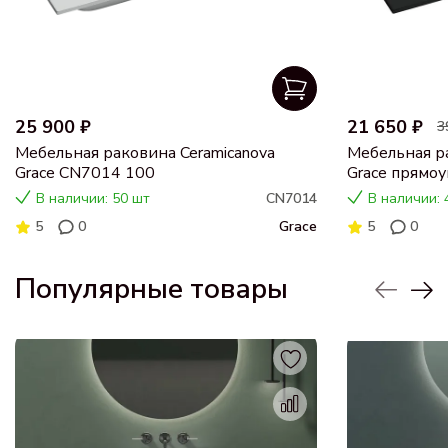
25 900 ₽
21 650 ₽
3
Мебельная раковина Ceramicanova
Мебельная ра
Grace CN7014 100
Grace прямоу
101 см CN7
В наличии: 50 шт
CN7014
В наличии: 
5
0
Grace
5
0
Популярные товары